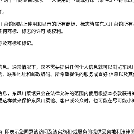
但 对于非商业目的的、个人使用的下载或打印（条件是不得修改
律责任。
川菜馆网站上使用和显示的所有商标、标志皆属东风川菜馆所有
何商标、标志的许可 或权利。
馆名称及商标和标记。
信息。通常情况下，您不需要提供任何个人信息就可以浏览东风川
话、联系地址和邮政编码、所希望提供的服务或喜好 信息以及其
信息，东风川菜馆只会在法律允许的范围内使用根据本条款获得的
要这样做来保护东风川菜馆、客户或公众时，也可能在尽可能小的
, 即表示您同意该访问及该实施和/或服务的提供受奥地利法律