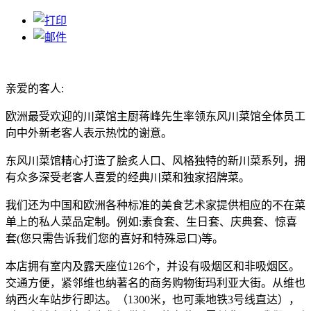
亲爱的客人:
欧洲最受欢迎的川菜馆主厨蒋峰先生率领东风川菜馆全体员工
向中外新老客人表示热忱的谢意。
东风川菜馆精心打造了脍炙人口、风格独特的新川菜系列，拥
有众多深受老客人喜爱的经典川菜和独家招牌菜。
我们还为中国和欧洲各种标准的美食艺术家提供相应的不在菜
单上的私人菜品定制。例如:素食套、生日套、庆典套、惊喜
套(您只需告诉我们您的喜好和特殊忌口)等。
本店拥有室内及露天座位126个，并设有吸烟区和非吸烟区。
交通方便，紧邻维也纳著名的商务购物街玛利亚大街。从维也
纳西火车站步行即达。（1300米，也可乘地铁3号线直达），