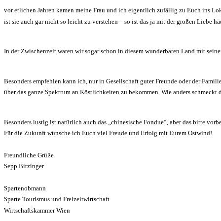
vor etlichen Jahren kamen meine Frau und ich eigentlich zufällig zu Euch ins Lo
ist sie auch gar nicht so leicht zu verstehen – so ist das ja mit der großen Liebe hä
In der Zwischenzeit waren wir sogar schon in diesem wunderbaren Land mit seiner
Besonders empfehlen kann ich, nur in Gesellschaft guter Freunde oder der Familie
über das ganze Spektrum an Köstlichkeiten zu bekommen. Wie anders schmeckt das
Besonders lustig ist natürlich auch das „chinesische Fondue“, aber das bitte vorb
Für die Zukunft wünsche ich Euch viel Freude und Erfolg mit Eurem Ostwind!
Freundliche Grüße
Sepp Bitzinger
Spartenobmann
Sparte Tourismus und Freizeitwirtschaft
Wirtschaftskammer Wien